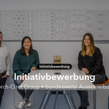
Initiativbewerbung
Initiativbewerbung
orch-Ciret Group • bundesweite Ausschreib